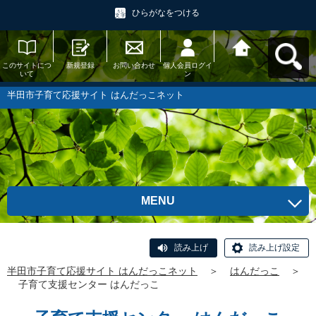
ひらがなをつける
このサイトにつ
新規登録
お問い合わせ
個人会員ログイ
半田市子育て応
いて
ン
援サイト はんだ
っこネットへ戻
る
半田市子育て応援サイト はんだっこネット
MENU
読み上げ
読み上げ設定
半田市子育て応援サイト はんだっこネット
＞
はんだっこ
＞
子育て支援センター はんだっこ