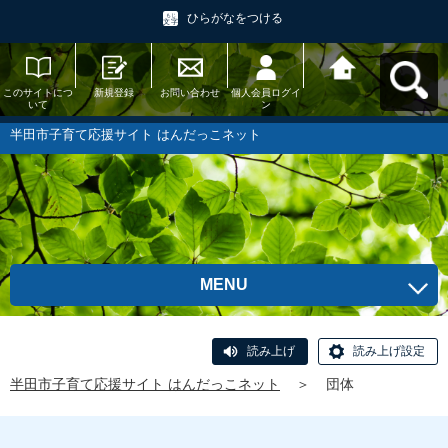
ひらがなをつける
このサイトにつ
新規登録
お問い合わせ
個人会員ログイ
半田市子育て応
いて
ン
援サイト はんだ
っこネットへ戻
る
半田市子育て応援サイト はんだっこネット
MENU
読み上げ
読み上げ設定
半田市子育て応援サイト はんだっこネット
＞
団体