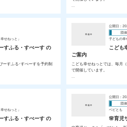
...
公開日：20
団
も幸せねっと」
子どもの幸
ーすふる・すぺーす の
こども
ご案内
ぴーすふる･すぺーすを予約制
こども幸せねっとでは、毎月（
で開催しています。
...
公開日：20
団
も幸せねっと」
ベビとも
ーすふる・すぺーす の
🌸育