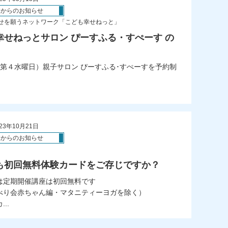
体からのお知らせ
せを願うネットワーク「こども幸せねっと」
幸せねっとサロン ぴーすふる・すぺーす の
第４水曜日）親子サロン ぴーすふる･すぺーすを予約制
23年10月21日
体からのお知らせ
も初回無料体験カードをご存じですか？
は定期開催講座は初回無料です
べり会赤ちゃん編・マタニティーヨガを除く）
..