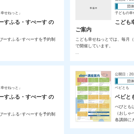
団
も幸せねっと」
子どもの幸
ーすふる・すぺーす の
こども
ご案内
ぴーすふる･すぺーすを予約制
こども幸せねっとでは、毎月（
で開催しています。
...
公開日：20
団
も幸せねっと」
ベビとも
ーすふる・すぺーす の
ベビと
べびとも
（おしゃ
ぴーすふる･すぺーすを予約制
各講師にカ.