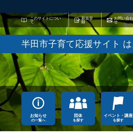
サイト内検索
このサイトについ
新規登
お問い合
て
録
せ
半田市子育て応援サイト 
お知らせ
団体
イベント・講座
の一覧へ
を探す
を探す