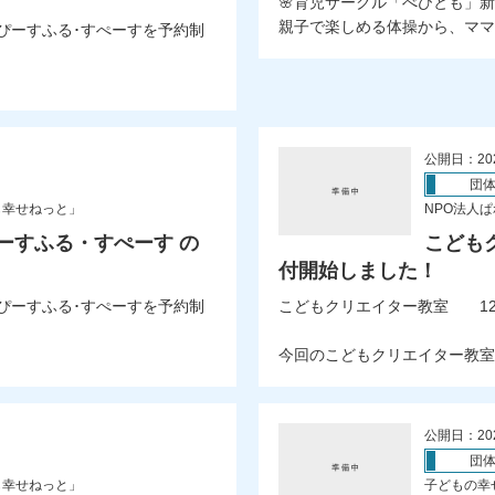
🌸育児サークル「べびとも」新
親子で楽しめる体操から、ママの
ぴーすふる･すぺーすを予約制
公開日：20
団
も幸せねっと」
NPO法人
ーすふる・すぺーす の
こども
付開始しました！
ぴーすふる･すぺーすを予約制
こどもクリエイター教室 12
今回のこどもクリエイター教室は
公開日：20
団
も幸せねっと」
子どもの幸