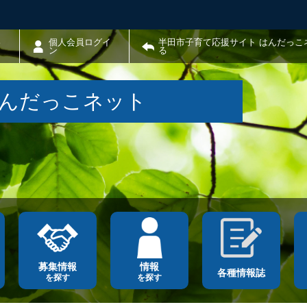
わ
個人会員ログイ
半田市子育て応援サイト はんだっこ
ン
る
はんだっこネット
募集情報
情報
各種情報誌
を探す
を探す