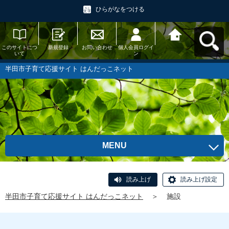
ひらがなをつける
このサイトにつ
新規登録
お問い合わせ
個人会員ログイ
半田市子育て応
いて
ン
援サイト はんだ
っこネットへ戻
る
半田市子育て応援サイト はんだっこネット
MENU
読み上げ
読み上げ設定
半田市子育て応援サイト はんだっこネット
＞
施設