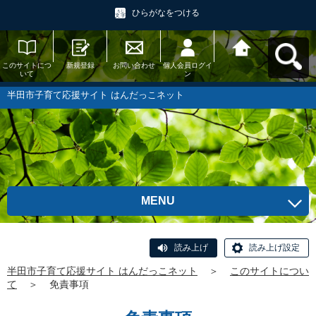
ひらがなをつける
このサイトにつ
新規登録
お問い合わせ
個人会員ログイ
半田市子育て応
いて
ン
援サイト はんだ
っこネットへ戻
る
半田市子育て応援サイト はんだっこネット
MENU
読み上げ
読み上げ設定
半田市子育て応援サイト はんだっこネット
＞
このサイトについ
て
＞
免責事項