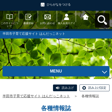
ひらがなをつける
このサイトにつ
新規登録
お問い合わせ
個人会員ログイ
半田市子育て応
いて
ン
援サイト はんだ
っこネットへ戻
る
半田市子育て応援サイト はんだっこネット
MENU
読み上げ
読み上げ設定
半田市子育て応援サイト はんだっこネット
＞
各種情報誌
各種情報誌