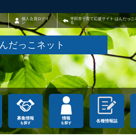
わ
個人会員ログイ
半田市子育て応援サイト はんだっこ
ン
る
はんだっこネット
募集情報
情報
各種情報誌
を探す
を探す