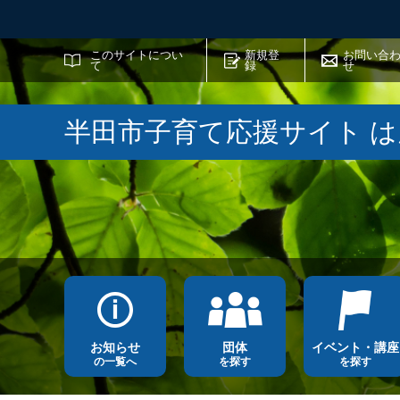
サイト内検索
このサイトについ
新規登
お問い合
て
録
せ
半田市子育て応援サイト 
お知らせ
団体
イベント・講座
の一覧へ
を探す
を探す