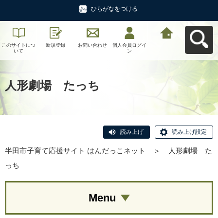
ひらがなをつける
このサイトにつ
新規登録
お問い合わせ
個人会員ログイ
半田市子育て応
いて
ン
援サイト はんだ
っこネットへ戻
る
人形劇場 たっち
読み上げ
読み上げ設定
半田市子育て応援サイト はんだっこネット
＞
人形劇場 た
っち
Menu