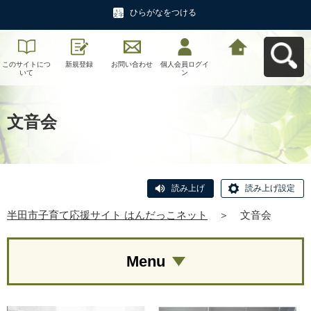
ひらがなをつける
このサイトにつ
新規登録
お問い合わせ
個人会員ログイ
半田市子育て応
いて
ン
援サイト はんだ
っこネットへ戻
る
文音会
読み上げ
読み上げ設定
半田市子育て応援サイト はんだっこネット
＞
文音会
Menu