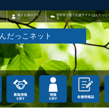
わ
個人会員ログイ
半田市子育て応援サイト はんだっこ
ン
る
はんだっこネット
募集情報
情報
各種情報誌
を探す
を探す