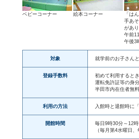
ベビーコーナー
絵本コーナー
「はん
手あそ
があり
午前1
午後3
対象
就学前のお子さん
登録手数料
初めて利用すると
運転免許証等の身
半田市内在住者無
利用の方法
入館時と退館時に
開館時間
毎日9時30分～12時
（毎月第4水曜日、