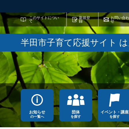
サイト内検索
このサイトについ
新規登
お問い合
て
録
せ
半田市子育て応援サイト 
お知らせ
団体
イベント・講座
の一覧へ
を探す
を探す