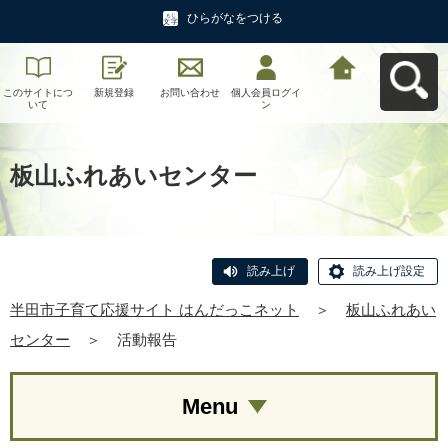
ひらがなをつける
このサイトにつ
新規登録
お問い合わせ
個人会員ログイ
半田市子育て応
いて
ン
援サイト はんだ
っこネットへ戻
る
板山ふれあいセンター
読み上げ
読み上げ設定
半田市子育て応援サイト はんだっこネット
＞
板山ふれあい
センター
＞
活動報告
Menu