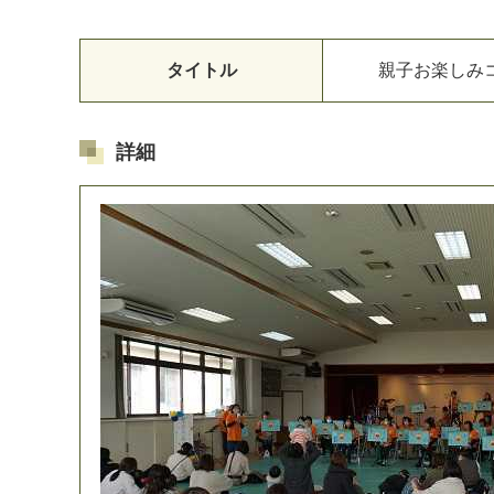
タイトル
親
子
お
楽
し
み
詳細
マイメディア検索