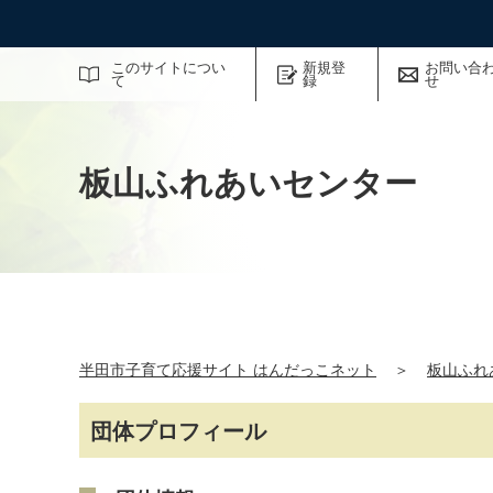
サイト内検索
このサイトについ
新規登
お問い合
て
録
せ
板山ふれあいセンター
半田市子育て応援サイト はんだっこネット
＞
板山ふれ
団体プロフィール