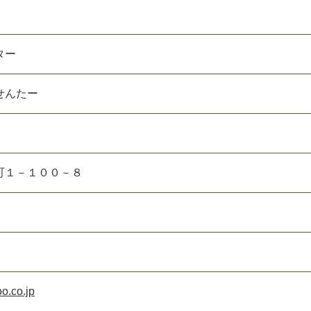
ター
せんたー
町１－１００－８
o.co.jp