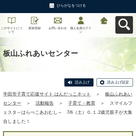
ひらがなをつける
このサイトにつ
新規登録
お問い合わせ
個人会員ログイ
半田市子育て応
いて
ン
援サイト はんだ
っこネットへ戻
る
板山ふれあいセンター
読み上げ
読み上げ設定
半田市子育て応援サイト はんだっこネット
＞
板山ふれあい
センター
＞
活動報告
＞
子育て・教育
＞
スマイルフ
ェスタ～はらぺこあおむし～ 7/6（土）０.１.2歳児親子が大集
合しました！