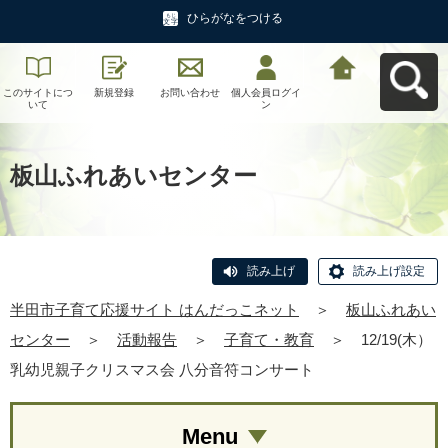
ひらがなをつける
このサイトにつ
新規登録
お問い合わせ
個人会員ログイ
半田市子育て応
いて
ン
援サイト はんだ
っこネットへ戻
る
板山ふれあいセンター
読み上げ
読み上げ設定
半田市子育て応援サイト はんだっこネット
＞
板山ふれあい
センター
＞
活動報告
＞
子育て・教育
＞
12/19(木）
乳幼児親子クリスマス会 八分音符コンサート
Menu