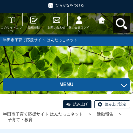
ひらがなをつける
このサイトにつ
新規登録
お問い合わせ
個人会員ログイ
半田市子育て応
いて
ン
援サイト はんだ
っこネットへ戻
る
半田市子育て応援サイト はんだっこネット
MENU
読み上げ
読み上げ設定
半田市子育て応援サイト はんだっこネット
＞
活動報告
＞
子育て・教育