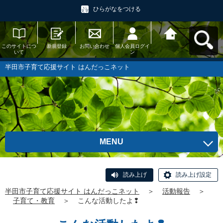
ひらがなをつける
このサイトにつ
新規登録
お問い合わせ
個人会員ログイ
半田市子育て応
いて
ン
援サイト はんだ
っこネットへ戻
る
半田市子育て応援サイト はんだっこネット
MENU
読み上げ
読み上げ設定
半田市子育て応援サイト はんだっこネット
＞
活動報告
＞
子育て・教育
＞
こんな活動したよ❢