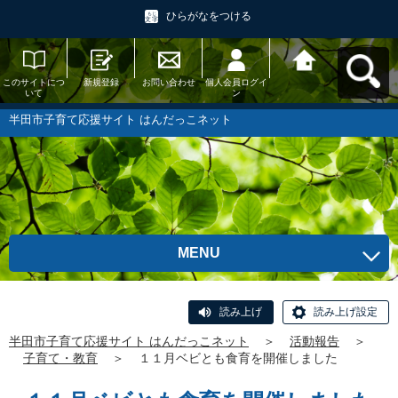
ひらがなをつける
このサイトにつ
新規登録
お問い合わせ
個人会員ログイ
半田市子育て応
いて
ン
援サイト はんだ
っこネットへ戻
る
半田市子育て応援サイト はんだっこネット
MENU
読み上げ
読み上げ設定
半田市子育て応援サイト はんだっこネット
＞
活動報告
＞
子育て・教育
＞
１１月ベビとも食育を開催しました