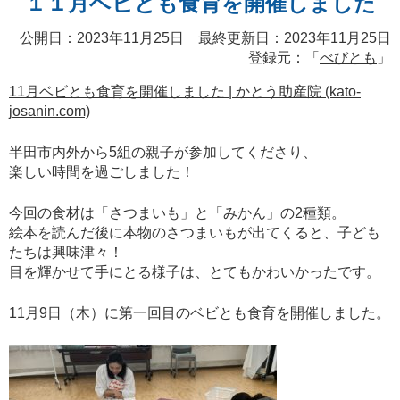
１１月ベビとも食育を開催しました
公開日：2023年11月25日 最終更新日：2023年11月25日
登録元：「
べびとも
」
11月ベビとも食育を開催しました | かとう助産院 (kato-
josanin.com)
半田市内外から
5
組の親子が参加してくださり、
楽しい時間を過ごしました！
今回の食材は「さつまいも」と「みかん」の
2
種類。
絵本を読んだ後に本物のさつまいもが出てくると、子ども
たちは興味津々！
目を輝かせて手にとる様子は、とてもかわいかったです。
11
月
9
日（木）に第一回目のベビとも食育を開催しました。