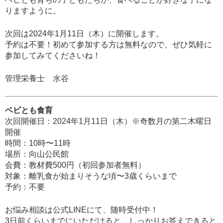
りますように。
次回は
2024
年
1
月
11
日（木）に
開催します。
予約は不要！初めて参加する方は無料なので、ぜひ気軽に
参加してみてくださいね！
管理栄養士 水谷
ベビとも食育
次回開催日：2024年1月11日（木）※奇数月の第二木曜日
開催
時間：10時〜11時
場所：向山公民館
会費：教材費500円（初回参加者無料）
対象：離乳食が始まりそうな頃〜3歳くらいまで
予約：不要
お悩み相談は公式LINEにて、随時受付中！
3日前くらいまでにいただけると、しっかりお答えできると