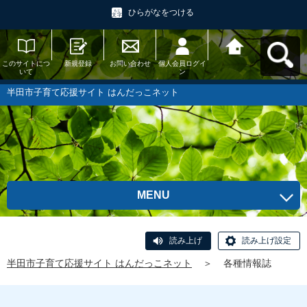
ひらがなをつける
このサイトにつ
新規登録
お問い合わせ
個人会員ログイ
半田市子育て応
いて
ン
援サイト はんだ
っこネットへ戻
る
半田市子育て応援サイト はんだっこネット
MENU
読み上げ
読み上げ設定
半田市子育て応援サイト はんだっこネット
＞
各種情報誌