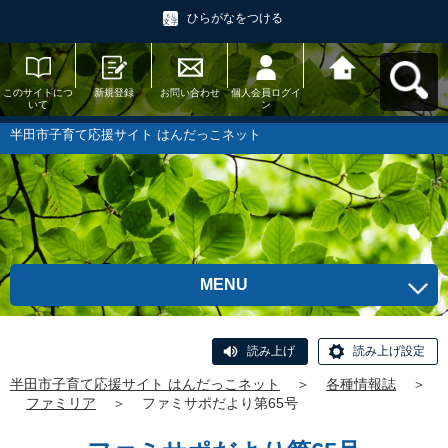
ひらがなをつける
このサイトにつ
新規登録
お問い合わせ
個人会員ログイ
半田市子育て応
いて
ン
援サイト はんだ
っこネットへ戻
る
半田市子育て応援サイト はんだっこネット
MENU
読み上げ
読み上げ設定
半田市子育て応援サイト はんだっこネット
＞
各種情報誌
＞
ファミリア
＞
ファミサポだより第65号