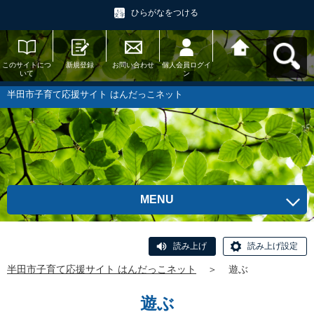
ひらがなをつける
このサイトにつ
新規登録
お問い合わせ
個人会員ログイ
半田市子育て応
いて
ン
援サイト はんだ
っこネットへ戻
る
半田市子育て応援サイト はんだっこネット
MENU
読み上げ
読み上げ設定
半田市子育て応援サイト はんだっこネット
＞
遊ぶ
遊ぶ