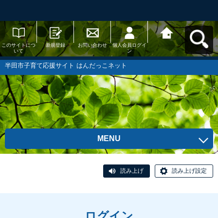
このサイトにつ
新規登録
お問い合わせ
個人会員ログイ
半田市子育て応
いて
ン
援サイト はんだ
っこネットへ戻
る
半田市子育て応援サイト はんだっこネット
MENU
読み上げ
読み上げ設定
ログイン