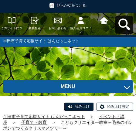
ひらがなをつける
このサイトにつ
新規登録
お問い合わせ
個人会員ログイ
半田市子育て応
いて
ン
援サイト はんだ
っこネットへ戻
る
半田市子育て応援サイト はんだっこネット
MENU
読み上げ
読み上げ設定
半田市子育て応援サイト はんだっこネット
＞
イベント・講
座
＞
子育て・教育
＞
こどもクリエイター教室～毛糸のポン
ポンでつくるクリスマスツリー～