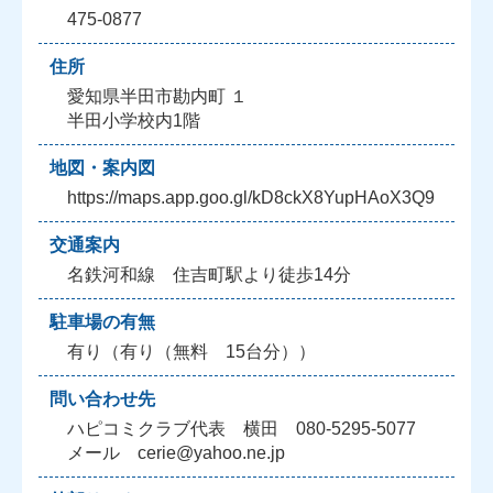
475-0877
住所
愛知県半田市勘内町 １
半田小学校内1階
地図・案内図
https://maps.app.goo.gl/kD8ckX8YupHAoX3Q9
交通案内
名鉄河和線 住吉町駅より徒歩14分
駐車場の有無
有り（有り（無料 15台分））
問い合わせ先
ハピコミクラブ代表 横田 080-5295-5077
メール cerie@yahoo.ne.jp