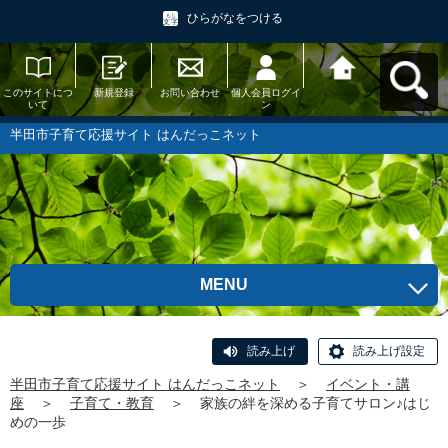
ひらがなをつける
このサイトにつ
新規登録
お問い合わせ
個人会員ログイ
半田市子育て応
いて
ン
援サイト はんだ
っこネットへ戻
る
半田市子育て応援サイト はんだっこネット
MENU
読み上げ
読み上げ設定
半田市子育て応援サイト はんだっこネット
＞
イベント・講
座
＞
子育て・教育
＞
家族の絆を深める子育てサロン♪はじ
めの一歩