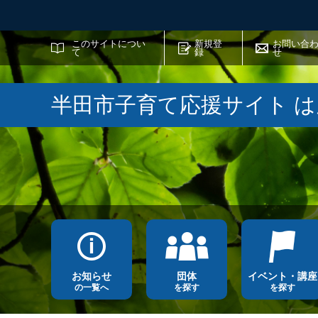
サイト内検索
このサイトについ
新規登
お問い合
て
録
せ
半田市子育て応援サイト 
お知らせ
団体
イベント・講座
の一覧へ
を探す
を探す