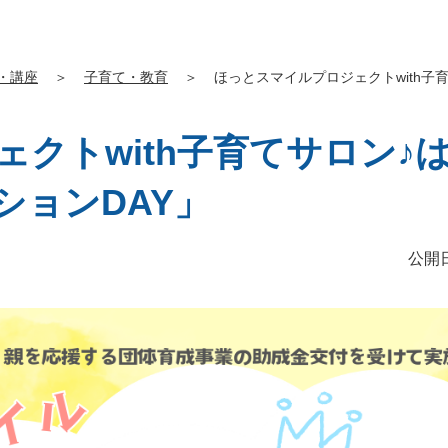
・講座
＞
子育て・教育
＞
ほっとスマイルプロジェクトwith
クトwith子育てサロン♪
ションDAY」
公開日