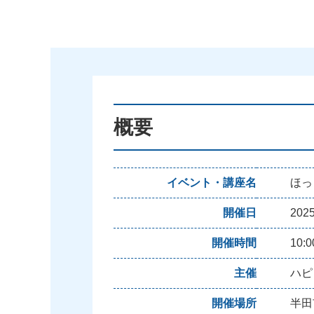
概要
イベント・講座名
ほっ
開催日
20
開催時間
10:
主催
ハピ
開催場所
半田