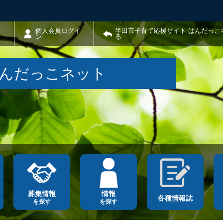
わ
個人会員ログイ
半田市子育て応援サイト はんだっこ
ン
る
はんだっこネット
募集情報
情報
各種情報誌
を探す
を探す