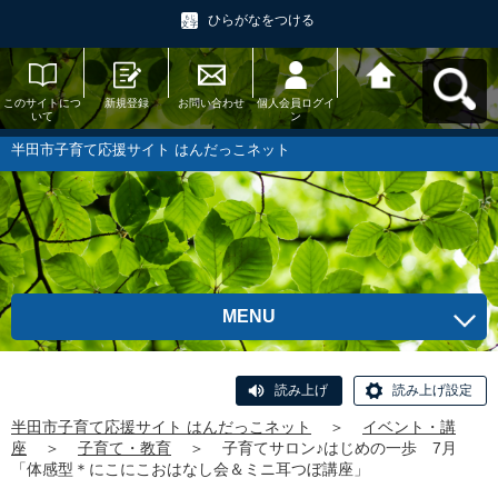
ひらがなをつける
このサイトにつ
新規登録
お問い合わせ
個人会員ログイ
半田市子育て応
いて
ン
援サイト はんだ
っこネットへ戻
る
半田市子育て応援サイト はんだっこネット
MENU
読み上げ
読み上げ設定
半田市子育て応援サイト はんだっこネット
＞
イベント・講
座
＞
子育て・教育
＞
子育てサロン♪はじめの一歩 7月
「体感型＊にこにこおはなし会＆ミニ耳つぼ講座」