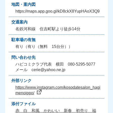
地図・案内図
https://maps.app.goo.gl/kD8ckX8YupHAoX3Q9
交通案内
名鉄河和線 住吉町駅より徒歩14分
駐車場の有無
有り（有り（無料 15台分））
問い合わせ先
ハピコミクラブ代表 横田 080-5295-5077
メール cerie@yahoo.ne.jp
外部リンク
https://www.instagram.com/kosodatesalon_hagi
menoippo/
添付ファイル
赤 白 和風 かわいい 新春 初売り 福