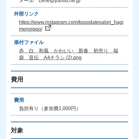
メール cerie@yahoo.ne.jp
外部リンク
https://www.instagram.com/kosodatesalon_hagi
menoippo/
添付ファイル
赤 白 和風 かわいい 新春 初売り 福
袋 宣伝 A4チラシ (2).png
費用
費用
負担有り（参加費1,000円）
対象