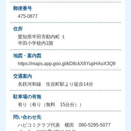
郵便番号
475-0877
住所
愛知県半田市勘内町 １
半田小学校内1階
地図・案内図
https://maps.app.goo.gl/kD8ckX8YupHAoX3Q9
交通案内
名鉄河和線 住吉町駅より徒歩14分
駐車場の有無
有り（有り（無料 15台分））
問い合わせ先
ハピコミクラブ代表 横田 080-5295-5077