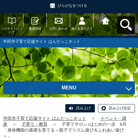
ひらがなをつける
このサイトにつ
新規登録
お問い合わせ
個人会員ログイ
半田市子育て応
いて
ン
援サイト はんだ
っこネットへ戻
る
半田市子育て応援サイト はんだっこネット
MENU
読み上げ
読み上げ設定
半田市子育て応援サイト はんだっこネット
＞
イベント・講
座
＞
子育て・教育
＞
子育てサロン♪はじめの一歩 6月
「身体機能の基礎を育てる～親子でリズム遊び＆ふれあい遊び
～」