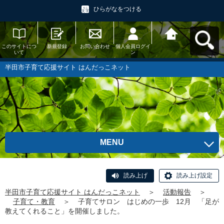
ひらがなをつける
このサイトにつ
新規登録
お問い合わせ
個人会員ログイ
半田市子育て応
いて
ン
援サイト はんだ
っこネットへ戻
る
半田市子育て応援サイト はんだっこネット
MENU
読み上げ
読み上げ設定
半田市子育て応援サイト はんだっこネット
＞
活動報告
＞
子育て・教育
＞
子育てサロン はじめの一歩 12月 「足が
教えてくれること」を開催しました。