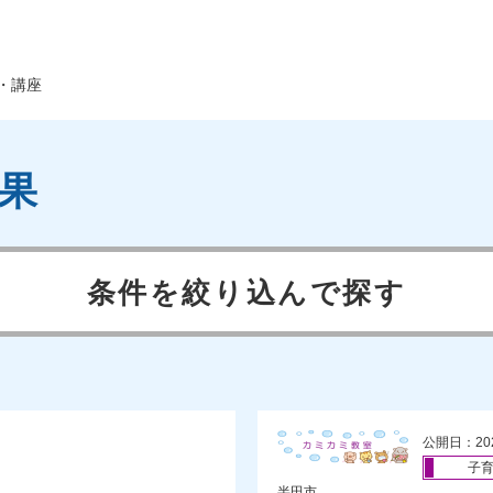
・講座
果
条件を絞り込んで探す
公開日：20
子
半田市