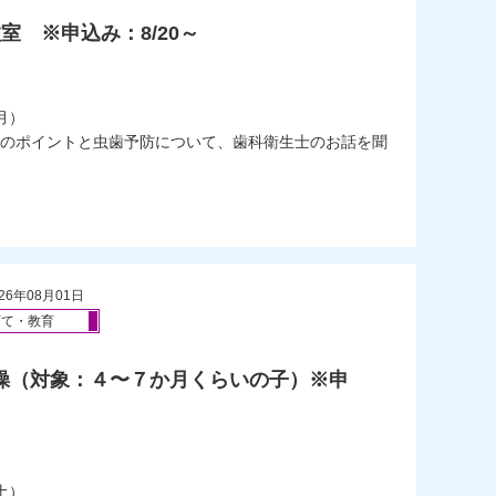
室 ※申込み：8/20～
）
月）
のポイントと虫歯予防について、歯科衛生士のお話を聞
26年08月01日
育て・教育
体操（対象：４〜７か月くらいの子）※申
）
土）