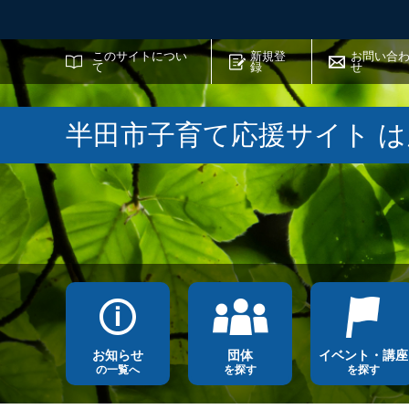
サイト内検索
このサイトについ
新規登
お問い合
て
録
せ
半田市子育て応援サイト 
お知らせ
団体
イベント・講座
の一覧へ
を探す
を探す