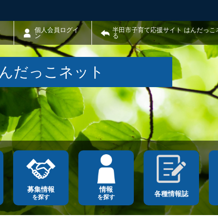
わ
個人会員ログイ
半田市子育て応援サイト はんだっこ
ン
る
はんだっこネット
募集情報
情報
各種情報誌
を探す
を探す