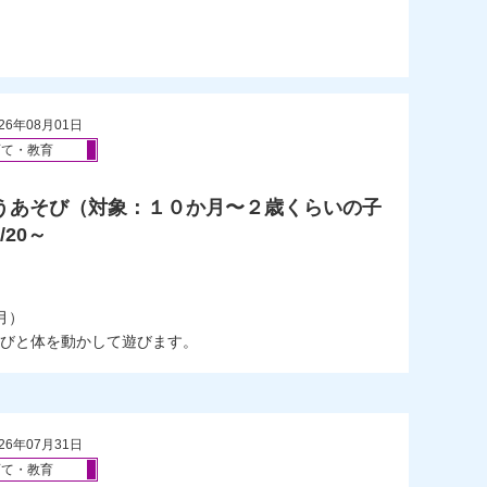
26年08月01日
育て・教育
どうあそび（対象：１０か月〜２歳くらいの子
20～
）
月）
びと体を動かして遊びます。
26年07月31日
育て・教育