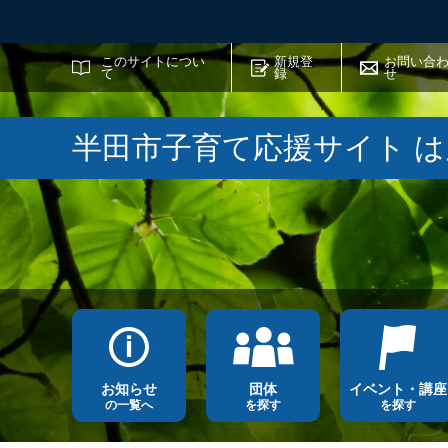
サイト内検索
このサイトについ
新規登
お問い合
て
録
せ
半田市子育て応援サイト 
お知らせ
団体
イベント・講座
の一覧へ
を探す
を探す