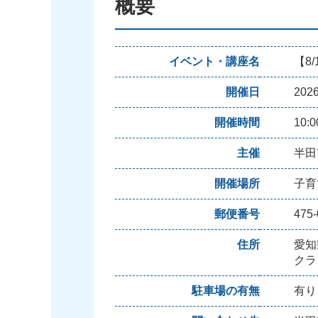
概要
イベント・講座名
【8
開催日
20
開催時間
10:
主催
半田
開催場所
子育
郵便番号
475-
住所
愛知
クラ
駐車場の有無
有り