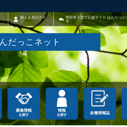
わ
個人会員ログイ
半田市子育て応援サイト はんだっこ
ン
る
はんだっこネット
募集情報
情報
各種情報誌
を探す
を探す