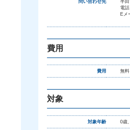
問い合わせ先
半田
電話：
Eメール
費用
費用
無料
対象
対象年齢
0歳