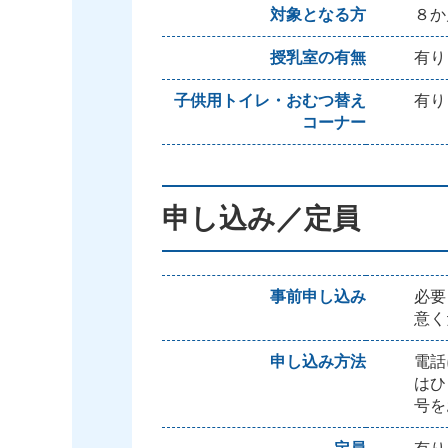
対象となる方
８か
授乳室の有無
有り
子供用トイレ・おむつ替え
有り
コーナー
申し込み／定員
事前申し込み
必要
意く
申し込み方法
電話
はひ
号を