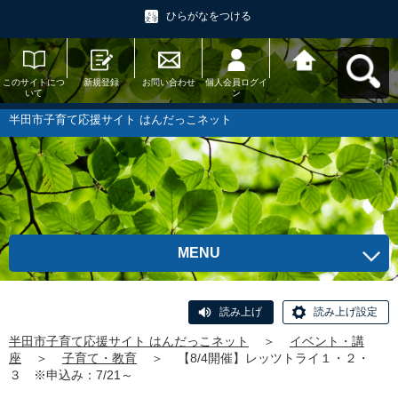
ひらがなをつける
このサイトにつ
新規登録
お問い合わせ
個人会員ログイ
半田市子育て応
いて
ン
援サイト はんだ
っこネットへ戻
る
半田市子育て応援サイト はんだっこネット
MENU
読み上げ
読み上げ設定
半田市子育て応援サイト はんだっこネット
＞
イベント・講
座
＞
子育て・教育
＞
【8/4開催】レッツトライ１・２・
３ ※申込み：7/21～