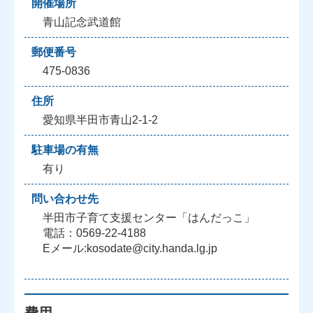
開催場所
青山記念武道館
郵便番号
475-0836
住所
愛知県半田市青山2-1-2
駐車場の有無
有り
問い合わせ先
半田市子育て支援センター「はんだっこ」
電話：0569-22-4188
Eメール:kosodate@city.handa.lg.jp
費用