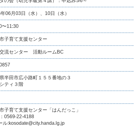
ダの会（幼児学級第４講）：申込み5/6～
26年06月03日（水）、10日（水）
00〜11:30
市子育て支援センター
交流センター 活動ルームBC
0857
県半田市広小路町１５５番地の３
シティ３階
市子育て支援センター「はんだっこ」
0569-22-4188
:kosodate@city.handa.lg.jp