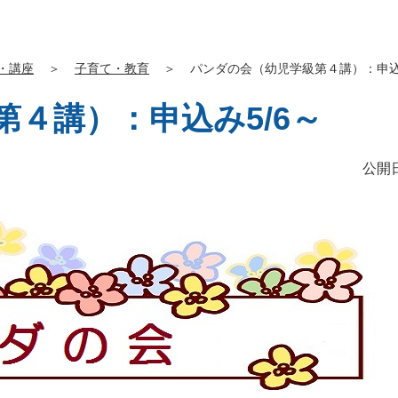
・講座
＞
子育て・教育
＞
パンダの会（幼児学級第４講）：申込み
４講）：申込み5/6～
公開日