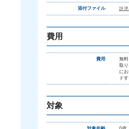
添付ファイル
託児
費用
費用
無料
取り
にお
ドす
対象
対象年齢
0歳