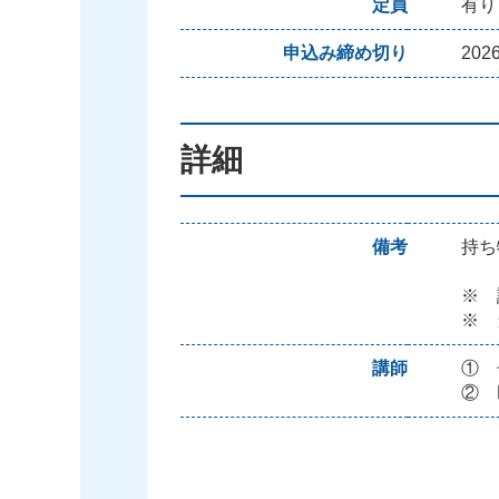
定員
有り
申込み締め切り
202
詳細
備考
持ち
※ 
※ 
講師
① 
② 