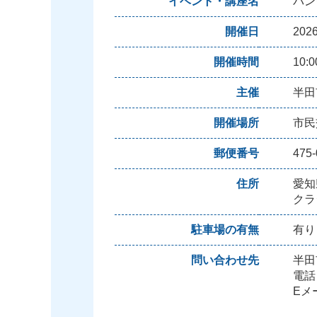
イベント・講座名
パン
開催日
20
開催時間
10:
主催
半田
開催場所
市民
郵便番号
475-
住所
愛知
クラ
駐車場の有無
有り
問い合わせ先
半田
電話：
Eメール