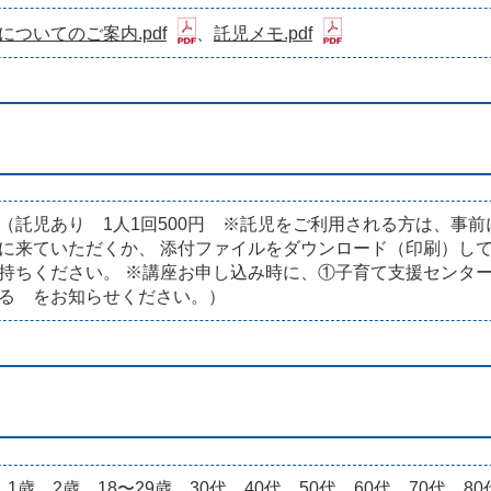
についてのご案内.pdf
、
託児メモ.pdf
（託児あり 1人1回500円 ※託児をご利用される方は、事
に来ていただくか、 添付ファイルをダウンロード（印刷）し
持ちください。 ※講座お申し込み時に、①子育て支援センタ
る をお知らせください。）
、1歳、2歳、18〜29歳、30代、40代、50代、60代、70代、8