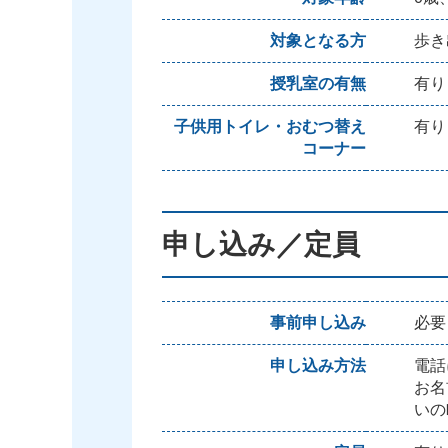
対象となる方
歩き
授乳室の有無
有り
子供用トイレ・おむつ替え
有り
コーナー
申し込み／定員
事前申し込み
必要
申し込み方法
電話
お名
いの