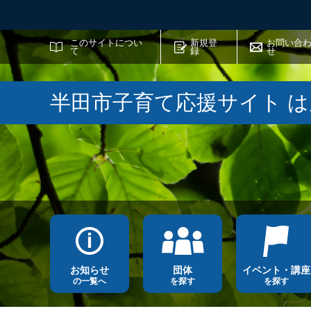
サイト内検索
このサイトについ
新規登
お問い合
て
録
せ
半田市子育て応援サイト 
お知らせ
団体
イベント・講座
の一覧へ
を探す
を探す