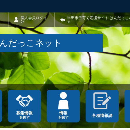
わ
個人会員ログイ
半田市子育て応援サイト はんだっこ
ン
る
はんだっこネット
募集情報
情報
各種情報誌
を探す
を探す