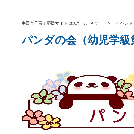
半田市子育て応援サイト はんだっこネット
＞
イベント
パンダの会（幼児学級第