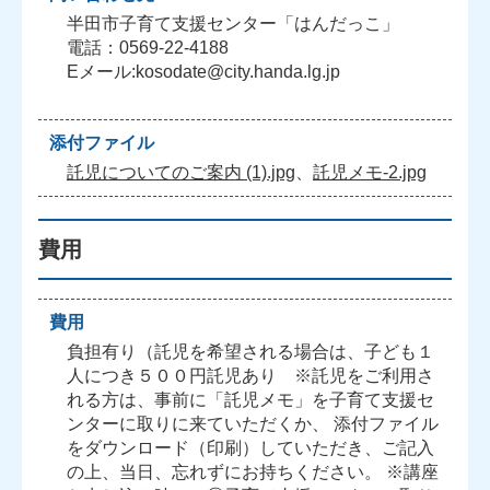
半田市子育て支援センター「はんだっこ」
電話：0569-22-4188
Eメール:kosodate@city.handa.lg.jp
添付ファイル
託児についてのご案内 (1).jpg
、
託児メモ-2.jpg
費用
費用
負担有り（託児を希望される場合は、子ども１
人につき５００円託児あり ※託児をご利用さ
れる方は、事前に「託児メモ」を子育て支援セ
ンターに取りに来ていただくか、 添付ファイル
をダウンロード（印刷）していただき、ご記入
の上、当日、忘れずにお持ちください。 ※講座