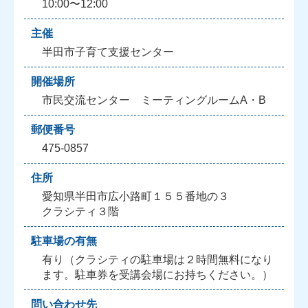
10:00〜12:00
主催
半田市子育て支援センター
開催場所
市民交流センター ミーティングルームA・B
郵便番号
475-0857
住所
愛知県半田市広小路町１５５番地の３
クラシティ３階
駐車場の有無
有り（クラシティの駐車場は２時間無料になり
ます。駐車券を受講会場にお持ちください。）
問い合わせ先