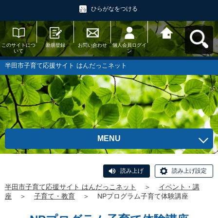
ひらがなをつける
このサイトにつ
新規登録
お問い合わせ
個人会員ログイ
半田市子育て応
いて
ン
援サイト はんだ
っこネットへ戻
る
半田市子育て応援サイト はんだっこネット
MENU
読み上げ
読み上げ設定
半田市子育て応援サイト はんだっこネット
＞
イベント・講
座
＞
子育て・教育
＞
NPプログラム子育て体験講座