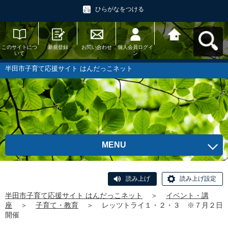
ひらがなをつける
このサイトにつ
新規登録
お問い合わせ
個人会員ログイ
半田市子育て応
いて
ン
援サイト はんだ
っこネットへ戻
る
半田市子育て応援サイト はんだっこネット
MENU
読み上げ
読み上げ設定
半田市子育て応援サイト はんだっこネット
＞
イベント・講
座
＞
子育て・教育
＞
レッツトライ１・２・３ ※７月２日
開催