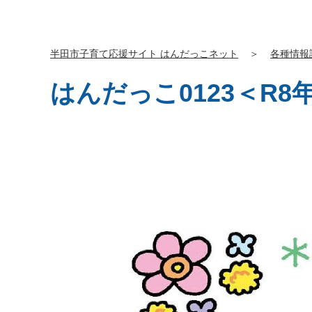
半田市子育て応援サイト はんだっこネット
＞
各種情報
はんだっこ0123＜R8