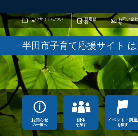
サイト内検索
このサイトについ
新規登
お問い合
て
録
せ
半田市子育て応援サイト 
お知らせ
団体
イベント・講座
の一覧へ
を探す
を探す