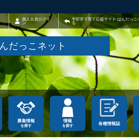
わ
個人会員ログイ
半田市子育て応援サイト はんだっこ
ン
る
はんだっこネット
募集情報
情報
各種情報誌
を探す
を探す