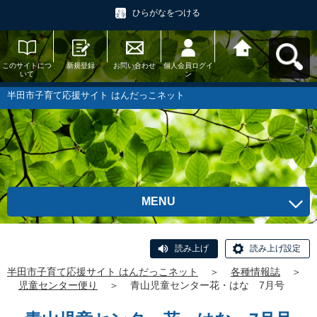
ひらがなをつける
このサイトにつ
新規登録
お問い合わせ
個人会員ログイ
半田市子育て応
いて
ン
援サイト はんだ
っこネットへ戻
る
半田市子育て応援サイト はんだっこネット
MENU
読み上げ
読み上げ設定
半田市子育て応援サイト はんだっこネット
＞
各種情報誌
＞
児童センター便り
＞
青山児童センター花・はな 7月号