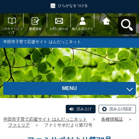
ひらがなをつける
このサイトにつ
新規登録
お問い合わせ
個人会員ログイ
半田市子育て応
いて
ン
援サイト はんだ
っこネットへ戻
る
半田市子育て応援サイト はんだっこネット
MENU
読み上げ
読み上げ設定
半田市子育て応援サイト はんだっこネット
＞
各種情報誌
＞
ファミリア
＞
ファミサポだより第72号