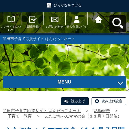
ひらがなをつける
このサイトにつ
新規登録
お問い合わせ
個人会員ログイ
半田市子育て応
いて
ン
援サイト はんだ
っこネットへ戻
る
半田市子育て応援サイト はんだっこネット
MENU
読み上げ
読み上げ設定
半田市子育て応援サイト はんだっこネット
＞
活動報告
＞
子育て・教育
＞
ふたごちゃんママの会（１１月７日開催）