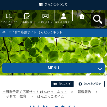
ひらがなをつける
このサイトにつ
新規登録
お問い合わせ
個人会員ログイ
半田市子育て応
いて
ン
援サイト はんだ
っこネットへ戻
る
半田市子育て応援サイト はんだっこネット
MENU
読み上げ
読み上げ設定
半田市子育て応援サイト はんだっこネット
＞
活動報告
＞
子育て・教育
＞
はんだっこタイム