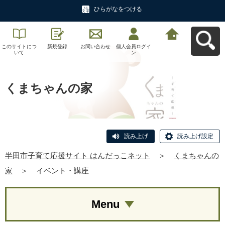
ひらがなをつける
このサイトにつ
新規登録
お問い合わせ
個人会員ログイ
半田市子育て応
いて
ン
援サイト はんだ
っこネットへ戻
る
くまちゃんの家
読み上げ
読み上げ設定
半田市子育て応援サイト はんだっこネット
＞
くまちゃんの
家
＞
イベント・講座
Menu