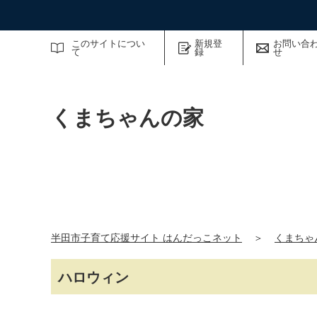
サイト内検索
このサイトについ
新規登
お問い合
て
録
せ
くまちゃんの家
半田市子育て応援サイト はんだっこネット
＞
くまちゃ
ハロウィン