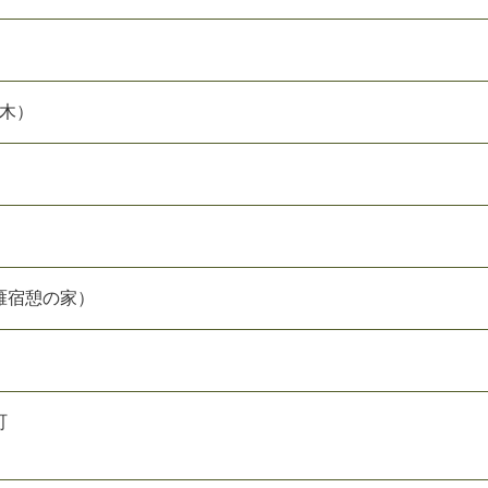
（木）
雁宿憩の家）
町