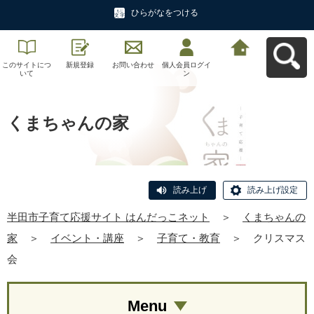
ひらがなをつける
このサイトにつ
新規登録
お問い合わせ
個人会員ログイ
半田市子育て応
いて
ン
援サイト はんだ
っこネットへ戻
る
くまちゃんの家
読み上げ
読み上げ設定
半田市子育て応援サイト はんだっこネット
＞
くまちゃんの
家
＞
イベント・講座
＞
子育て・教育
＞
クリスマス
会
Menu