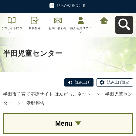
ひらがなをつける
このサイトにつ
新規登録
お問い合わせ
個人会員ログイ
半田市子育て応
いて
ン
援サイト はんだ
っこネットへ戻
る
半田児童センター
読み上げ
読み上げ設定
半田市子育て応援サイト はんだっこネット
＞
半田児童セン
ター
＞
活動報告
Menu