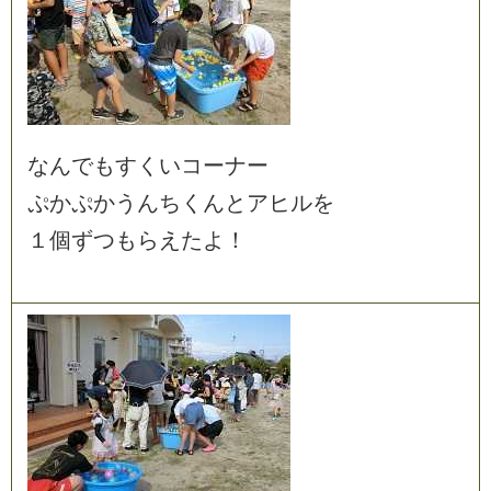
な
ん
で
も
す
く
い
コ
ー
ナ
ー
ぷ
か
ぷ
か
う
ん
ち
く
ん
と
ア
ヒ
ル
を
１
個
ず
つ
も
ら
え
た
よ
！