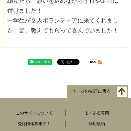
編
ん
だ
ら
、
願
い
を
込
め
な
が
ら
手
首
や
足
首
に
付
け
ま
し
た
！
中
学
生
が
２
人
ボ
ラ
ン
テ
ィ
ア
に
来
て
く
れ
ま
し
た
。
皆
、
教
え
て
も
ら
っ
て
喜
ん
で
い
ま
し
た
！
ページの先頭に戻る
このサイトについて
よくある質問
登録団体募集中！
利用規約