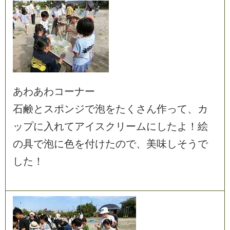
あ
わ
あ
わ
コ
ー
ナ
ー
石
鹸
と
ス
ポ
ン
ジ
で
泡
を
た
く
さ
ん
作
っ
て
、
カ
ッ
プ
に
入
れ
て
ア
イ
ス
ク
リ
ー
ム
に
し
た
よ
！
絵
の
具
で
泡
に
色
を
付
け
た
の
で
、
美
味
し
そ
う
で
し
た
！