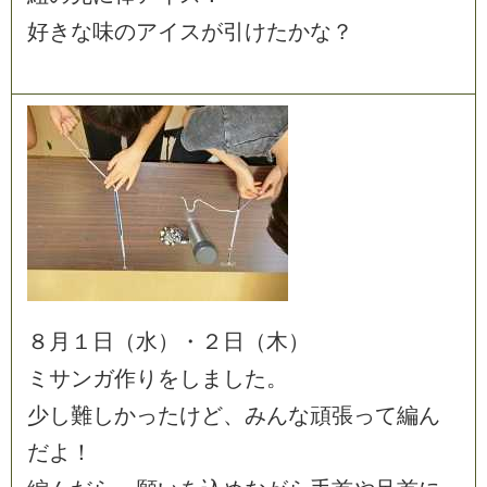
好
き
な
味
の
ア
イ
ス
が
引
け
た
か
な
？
８
月
１
日
（
水
）
・
２
日
（
木
）
ミ
サ
ン
ガ
作
り
を
し
ま
し
た
。
少
し
難
し
か
っ
た
け
ど
、
み
ん
な
頑
張
っ
て
編
ん
だ
よ
！