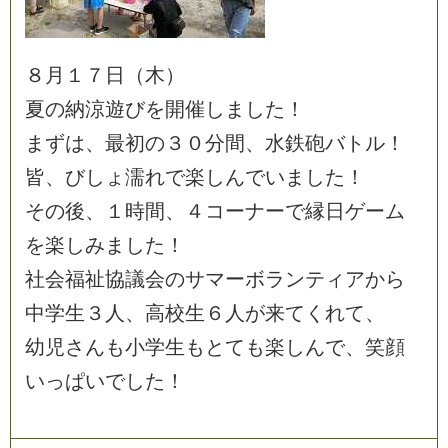
８
月
１
７
日
（
木
）
夏
の
納
涼
遊
び
を
開
催
し
ま
し
た
！
ま
ず
は
、
最
初
の
３
０
分
間
、
水
鉄
砲
バ
ト
ル
！
皆
、
び
し
ょ
濡
れ
で
楽
し
ん
で
い
ま
し
た
！
そ
の
後
、
１
時
間
、
４
コ
ー
ナ
ー
で
縁
日
ゲ
ー
ム
を
楽
し
み
ま
し
た
！
社
会
福
祉
協
議
会
の
サ
マ
ー
ボ
ラ
ン
テ
ィ
ア
か
ら
中
学
生
３
人
、
高
校
生
６
人
が
来
て
く
れ
て
、
幼
児
さ
ん
も
小
学
生
も
と
て
も
楽
し
ん
で
、
笑
顔
い
っ
ぱ
い
で
し
た
！