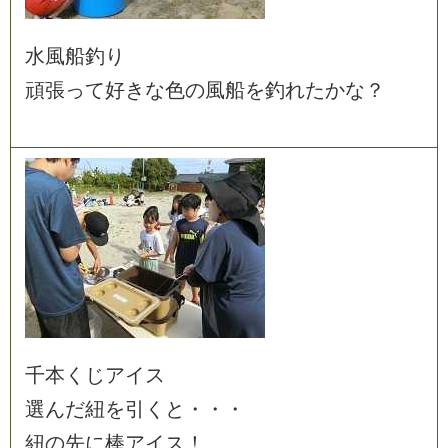
水
風
船
釣
り
頑
張
っ
て
好
き
な
色
の
風
船
を
釣
れ
た
か
な
？
千
本
く
じ
ア
イ
ス
選
ん
だ
紐
を
引
く
と
・
・
・
紐
の
先
に
棒
ア
イ
ス
！