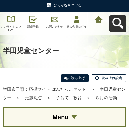
ひらがなをつける
このサイトにつ
新規登録
お問い合わせ
個人会員ログイ
半田市子育て応
いて
ン
援サイト はんだ
っこネットへ戻
る
半田児童センター
読み上げ
読み上げ設定
半田市子育て応援サイト はんだっこネット
＞
半田児童セン
ター
＞
活動報告
＞
子育て・教育
＞
８月の活動
Menu