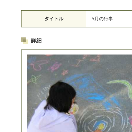
タイトル
5
月
の
行
事
詳細
マイメディア検索