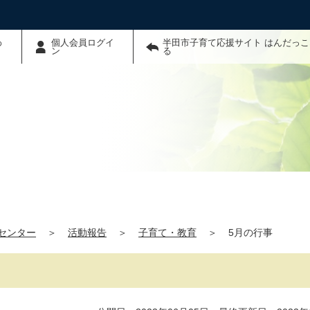
わ
個人会員ログイ
半田市子育て応援サイト はんだっ
ン
る
センター
＞
活動報告
＞
子育て・教育
＞
5月の行事