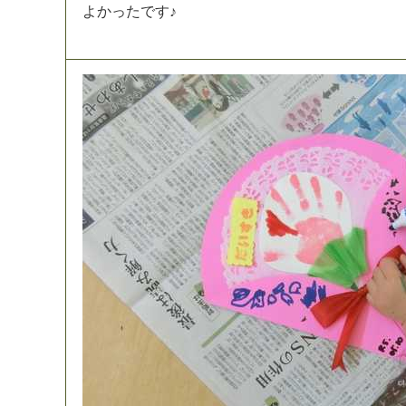
よ
か
っ
た
で
す
♪