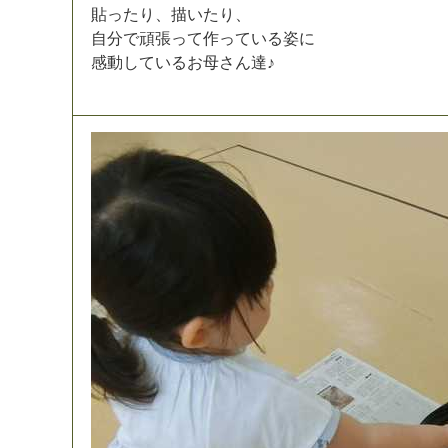
貼
っ
た
り
、
描
い
た
り
、
自
分
で
頑
張
っ
て
作
っ
て
い
る
姿
に
感
動
し
て
い
る
お
母
さ
ん
達
♪