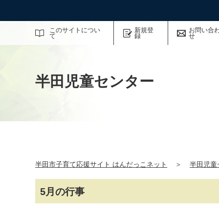
サイト内検索
このサイトについ
新規登
お問い合
て
録
せ
半田児童センター
半田市子育て応援サイト はんだっこネット
＞
半田児童
5月の行事