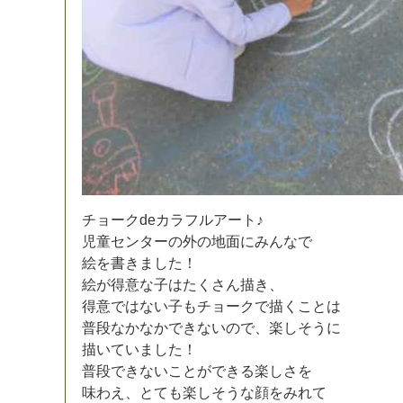
チ
ョ
ー
ク
d
e
カ
ラ
フ
ル
ア
ー
ト
♪
児
童
セ
ン
タ
ー
の
外
の
地
面
に
み
ん
な
で
絵
を
書
き
ま
し
た
！
絵
が
得
意
な
子
は
た
く
さ
ん
描
き
、
得
意
で
は
な
い
子
も
チ
ョ
ー
ク
で
描
く
こ
と
は
普
段
な
か
な
か
で
き
な
い
の
で
、
楽
し
そ
う
に
描
い
て
い
ま
し
た
！
普
段
で
き
な
い
こ
と
が
で
き
る
楽
し
さ
を
味
わ
え
、
と
て
も
楽
し
そ
う
な
顔
を
み
れ
て