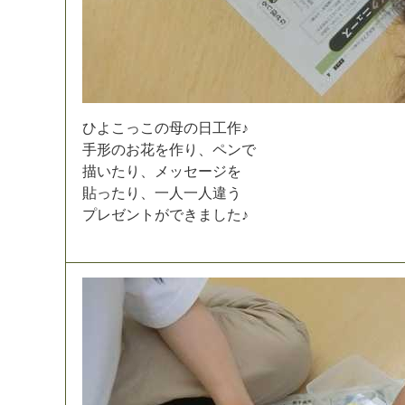
ひ
よ
こ
っ
こ
の
母
の
日
工
作
♪
手
形
の
お
花
を
作
り
、
ペ
ン
で
描
い
た
り
、
メ
ッ
セ
ー
ジ
を
貼
っ
た
り
、
一
人
一
人
違
う
プ
レ
ゼ
ン
ト
が
で
き
ま
し
た
♪