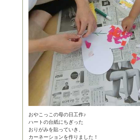
お
や
こ
っ
こ
の
母
の
日
工
作
♪
ハ
ー
ト
の
台
紙
に
ち
ぎ
っ
た
お
り
が
み
を
貼
っ
て
い
き
、
カ
ー
ネ
ー
シ
ョ
ン
を
作
り
ま
し
た
！