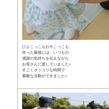
ひ
よ
こ
っ
こ
も
お
や
こ
っ
こ
も
、
作
っ
た
最
後
に
は
、
い
つ
も
の
感
謝
の
気
持
ち
を
伝
え
な
が
ら
お
母
さ
ん
に
渡
し
て
い
ま
し
た
♪
す
ご
く
ホ
ッ
コ
リ
な
時
間
で
素
敵
な
活
動
が
で
き
ま
し
た
♪