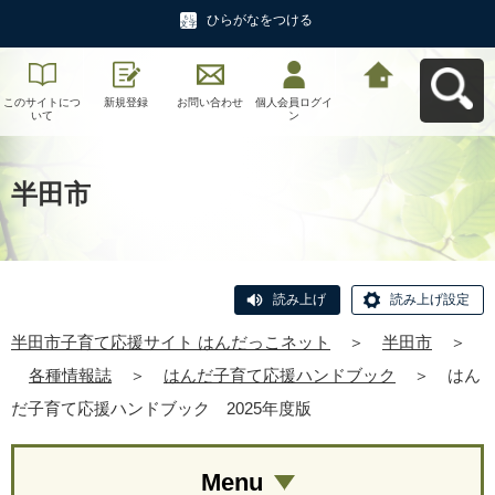
ひらがなをつける
このサイトにつ
新規登録
お問い合わせ
個人会員ログイ
半田市子育て応
いて
ン
援サイト はんだ
っこネットへ戻
る
半田市
読み上げ
読み上げ設定
半田市子育て応援サイト はんだっこネット
＞
半田市
＞
各種情報誌
＞
はんだ子育て応援ハンドブック
＞
はん
だ子育て応援ハンドブック 2025年度版
Menu