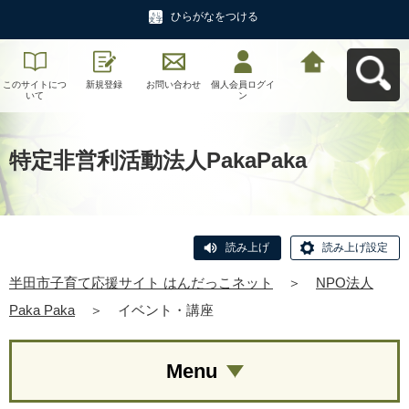
ひらがなをつける
このサイトにつ
新規登録
お問い合わせ
個人会員ログイ
半田市子育て応
いて
ン
援サイト はんだ
っこネットへ戻
る
特定非営利活動法人PakaPaka
読み上げ
読み上げ設定
半田市子育て応援サイト はんだっこネット
＞
NPO法人
Paka Paka
＞
イベント・講座
Menu