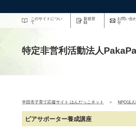
サイト内検索
このサイトについ
新規登
お問い合
て
録
せ
特定非営利活動法人PakaPa
半田市子育て応援サイト はんだっこネット
＞
NPO法人P
ピアサポーター養成講座