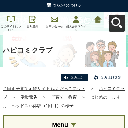
ひらがなをつける
このサイトにつ
新規登録
お問い合わせ
個人会員ログイ
半田市子育て応
いて
ン
援サイト はんだ
っこネットへ戻
る
ハピコミクラブ
読み上げ
読み上げ設定
半田市子育て応援サイト はんだっこネット
＞
ハピコミクラ
ブ
＞
活動報告
＞
子育て・教育
＞
はじめの一歩４
月 ヘッドスパ体験（1回目）の様子
Menu