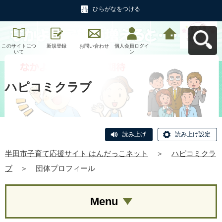
ひらがなをつける
このサイトにつ
新規登録
お問い合わせ
個人会員ログイ
半田市子育て応
いて
ン
援サイト はんだ
っこネットへ戻
る
ハピコミクラブ
読み上げ
読み上げ設定
半田市子育て応援サイト はんだっこネット
＞
ハピコミクラ
ブ
＞
団体プロフィール
Menu